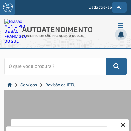
Cadastre-se
AUTOATENDIMENTO
MUNICIPIO DE SÃO FRANCISCO DO SUL
ACESSO RÁPIDO
O que você procura?
Acessibilidade
Cidadão
Serviços
Revisão de IPTU
Transparência