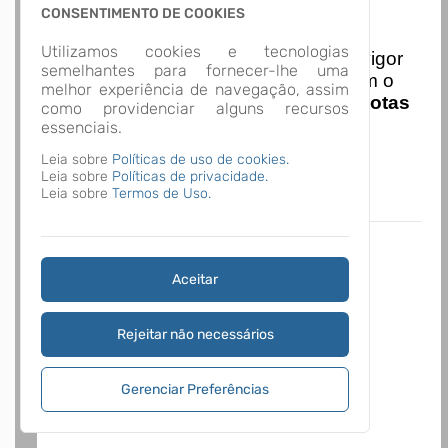
CONSENTIMENTO DE COOKIES
Nota Nacional
Utilizamos cookies e tecnologias
I
niciando em
01/01/2026
entra em vigor
semelhantes para fornecer-lhe uma
a obrigatoriedade de integração com o
melhor experiência de navegação, assim
Ambiente de Dados Nacional das
Notas
como providenciar alguns recursos
de Serviço Eletrônicas
com isso
essenciais.
entraram em vigor
novas regras,
Leia sobre
Políticas de uso de cookies.
acesse o link abaixo e saiba mais.
Leia sobre
Políticas de privacidade.
Autoatendimento - MUNICIPIO DE SÃO
Leia sobre
Termos de Uso.
FRANCISCO DO SUL
Aceitar
Rejeitar não necessários
Gerenciar Preferências